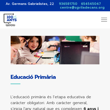
Av. Germans Gabrielistes, 22
936581750
654545047
centre@sgviladecans.org
Educació Primària
L’educació primària és l’etapa educativa de
caràcter obligatori. Amb caràcter general,
s’inicia l’any natural que es compleixen
6 anys i