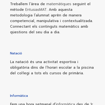
Treballem l’àrea de
matemàtiques
seguint el
mètode
EntusiasMAT
. Amb aquesta
metodologia l’alumnat aprèn de manera
competencial, manipulativa i contextualitzada.
Connectant els continguts matemàtics amb
qüestions del seu dia a dia.
Natació
La natació és una activitat esportiva i
obligatòria dins de l’horari escolar a la piscina
del col·legi a tots els cursos de primària.
Informàtica
Fem una hora setmanal d’
informàtica
des de
1r