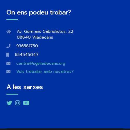
On ens podeu trobar?
Av. Germans Gabrielistes, 22
08840 Viladecans
936581750
654545047
centre@sgviladecans.org
Vols treballar amb nosaltres?
A les xarxes
Twitter
Instagram
YouTube