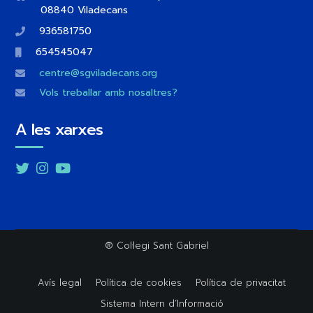
08840 Viladecans
936581750
654545047
centre@sgviladecans.org
Vols treballar amb nosaltres?
A les xarxes
Twitter
Instagram
YouTube
®
Col·legi Sant Gabriel
Avís legal
Política de cookies
Política de privacitat
Sistema Intern d’Informació