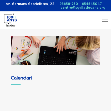
Av. Germans Gabrielistes, 22
936581750
654545047
centre@sgviladecans.org
Calendari