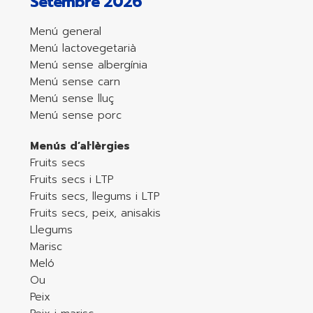
Setembre 2026
Menú general
Menú lactovegetarià
Menú sense albergínia
Menú sense carn
Menú sense lluç
Menú sense porc
Menús d’al·lèrgies
Fruits secs
Fruits secs i LTP
Fruits secs, llegums i LTP
Fruits secs, peix, anisakis
Llegums
Marisc
Meló
Ou
Peix