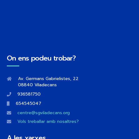
On ens podeu trobar?
Av. Germans Gabrielistes, 22
08840 Viladecans
936581750
654545047
centre@sgviladecans.org
Vols treballar amb nosaltres?
A les xarxes