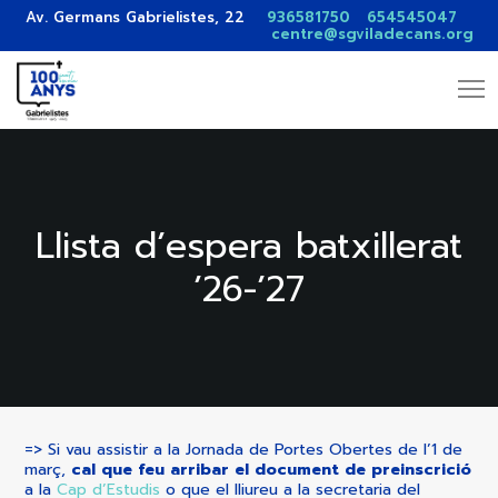
Av. Germans Gabrielistes, 22
936581750
654545047
centre@sgviladecans.org
Llista d’espera batxillerat
’26-’27
=> Si vau assistir a la Jornada de Portes Obertes de l’1 de
març,
cal que feu arribar el document de preinscrició
a la
Cap d’Estudis
o que el lliureu a la secretaria del